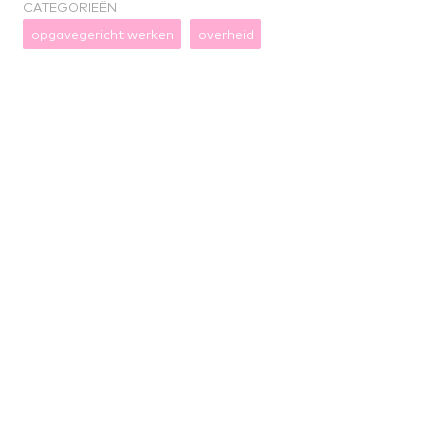
CATEGORIEËN
opgavegericht werken
overheid