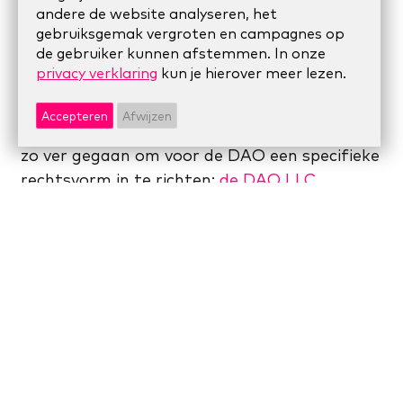
platforms die samenwerking
andere de website analyseren, het
vergemakkelijken. We hebben de afgelopen
gebruiksgemak vergroten en campagnes op
de gebruiker kunnen afstemmen. In onze
jaren verschillende DAO samenwerkingen
privacy verklaring
kun je hierover meer lezen.
ontworpen en begeleid. Daarbij spelen ook de
juridische en fiscale kaders die we in
Accepteren
Afwijzen
Nederland hebben een rol. In de VS is men al
zo ver gegaan om voor de DAO een specifieke
rechtsvorm in te richten:
de DAO LLC
.
Mogelijk dat we daar op termijn ook hier mee
te maken krijgen.
Onze expertise
Verschillende spelers dragen bij aan de
kennisnontwikkeling rond grenzeloos
samenwerken. Zo is er de
Linkedin persona
‘Grenzeloos Samenwerken’
waaraan