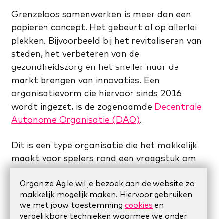
Grenzeloos samenwerken is meer dan een
papieren concept. Het gebeurt al op allerlei
plekken. Bijvoorbeeld bij het revitaliseren van
steden, het verbeteren van de
gezondheidszorg en het sneller naar de
markt brengen van innovaties. Een
organisatievorm die hiervoor sinds 2016
wordt ingezet, is de zogenaamde
Decentrale
Autonome Organisatie (DAO)
.
Dit is een type organisatie die het makkelijk
maakt voor spelers rond een vraagstuk om
zich aan te sluiten, met elkaar richting te
Organize Agile wil je bezoek aan de website zo
geven aan oplossingen en samen met budget
makkelijk mogelijk maken. Hiervoor gebruiken
te doen wat nodig is. Dat alles zeer
we met jouw toestemming
cookies
en
transparant en gebruikmakend van online
vergelijkbare technieken waarmee we onder