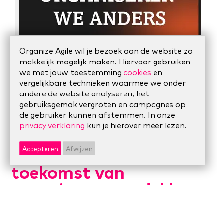
Organize Agile wil je bezoek aan de website zo
makkelijk mogelijk maken. Hiervoor gebruiken
we met jouw toestemming
cookies
en
vergelijkbare technieken waarmee we onder
andere de website analyseren, het
gebruiksgemak vergroten en campagnes op
de gebruiker kunnen afstemmen. In onze
privacy verklaring
kun je hierover meer lezen.
Organize Next – De
Accepteren
Afwijzen
toekomst van
organiseren ontdekken
we samen