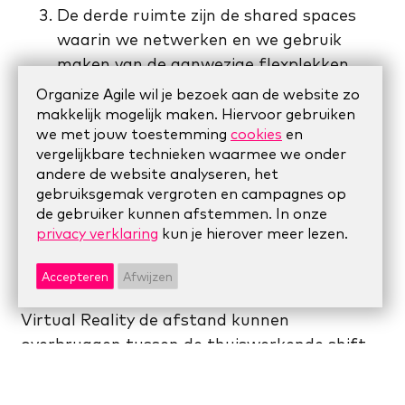
De derde ruimte zijn de shared spaces
waarin we netwerken en we gebruik
maken van de aanwezige flexplekken.
Organize Agile wil je bezoek aan de website zo
Look & Feel van de
makkelijk mogelijk maken. Hiervoor gebruiken
vierde ruimte
we met jouw toestemming
cookies
en
vergelijkbare technieken waarmee we onder
Eigenlijk lopen inmiddels ruimte 1,2 en 3 als
andere de website analyseren, het
gebruiksgemak vergroten en campagnes op
een mengelmoes door elkaar. Veel bedrijven
de gebruiker kunnen afstemmen. In onze
zijn op zoek naar een nieuwe inrichting van
privacy verklaring
kun je hierover meer lezen.
hun kantoorpanden. Zo worden kantoren in
de toekomst voornamelijk sociale
Accepteren
Afwijzen
ontmoetingsplekken waarin we juist met
Virtual Reality de afstand kunnen
overbruggen tussen de thuiswerkende shift
en teamleden die op kantoor aanwezig zijn.